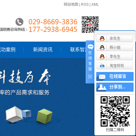
网站地图
|
RSS
|
XML
余先生
杨小姐
成功案例
新闻资讯
联系智凯
在
李先生
线
一级案例
公司动态
客
淘宝旺旺
服
行业新闻
在线留言
技术知识
分享到...
扫描二维码