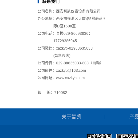
联系我们
公司名称：西安智凯仪表设备有限公司
办公地址：西安市莲湖区大庆路5号蔚蓝国
际D座1508室
公司电话：直拨029-86693836；
17729386945
公司微信：xazkyb-02988635033
(智凯仪表)
公司传真：029-88635033-808（自动）
公司邮件
：
xazkyb@163.com
公司网址：www.xazkyb.com
邮 编：710082
关于智凯
产