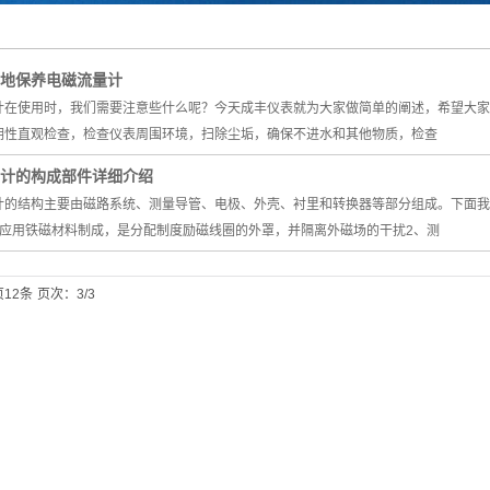
电力综合自动化产
统集成
品
地保养电磁流量计
计在使用时，我们需要注意些什么呢？今天成丰仪表就为大家做简单的阐述，希望大家
期性直观检查，检查仪表周围环境，扫除尘垢，确保不进水和其他物质，检查
计的构成部件详细介绍
计的结构主要由磁路系统、测量导管、电极、外壳、衬里和转换器等部分组成。下面我
：应用铁磁材料制成，是分配制度励磁线圈的外罩，并隔离外磁场的干扰2、测
12条
页次：3/3