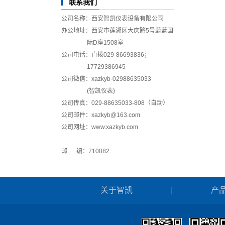
联系我们
公司名称：西安智凯仪表设备有限公司
办公地址：西安市莲湖区大庆路5号蔚蓝国
际D座1508室
公司电话：直拨029-86693836；
17729386945
公司微信：xazkyb-02988635033
(智凯仪表)
公司传真：029-88635033-808（自动）
公司邮件
：
xazkyb@163.com
公司网址：www.xazkyb.com
邮 编：710082
关于智凯
产