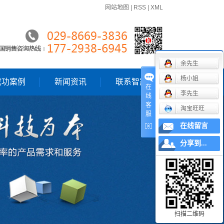
网站地图
|
RSS
|
XML
余先生
杨小姐
成功案例
新闻资讯
联系智凯
在
李先生
线
一级案例
公司动态
客
淘宝旺旺
服
行业新闻
在线留言
技术知识
分享到...
扫描二维码